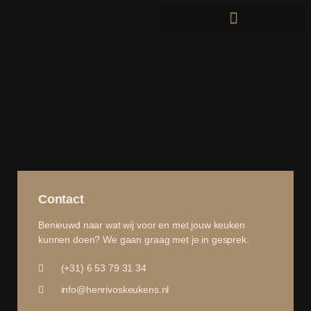
Contact
Benieuwd naar wat wij voor en met jouw keuken
kunnen doen? We gaan graag met je in gesprek.
(+31) 6 53 79 31 34
info@henrivoskeukens.nl